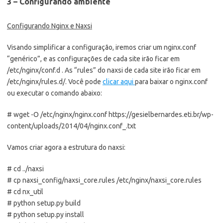
3 – Configurando ambiente
Configurando Nginx e Naxsi
Visando simplificar a configuração, iremos criar um nginx.conf
“genérico”, e as configurações de cada site irão ficar em
/etc/nginx/conf.d . As “rules” do naxsi de cada site irão ficar em
/etc/nginx/rules.d/. Você pode
clicar aqui
para baixar o nginx.conf
ou executar o comando abaixo:
# wget -O /etc/nginx/nginx.conf https://gesielbernardes.eti.br/wp-
content/uploads/2014/04/nginx.conf_.txt
Vamos criar agora a estrutura do naxsi:
# cd ../naxsi
# cp naxsi_config/naxsi_core.rules /etc/nginx/naxsi_core.rules
# cd nx_util
# python setup.py build
# python setup.py install