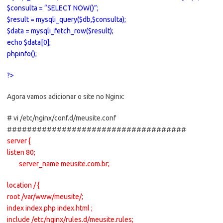
$consulta = “SELECT NOW()”;
$result = mysqli_query($db,$consulta);
$data = mysqli_fetch_row($result);
echo $data[0];
phpinfo();
?>
Agora vamos adicionar o site no Nginx:
# vi /etc/nginx/conf.d/meusite.conf
####################################
server {
listen 80;
server_name meusite.com.br;
location / {
root /var/www/meusite/;
index index.php index.html ;
include /etc/nginx/rules.d/meusite.rules;