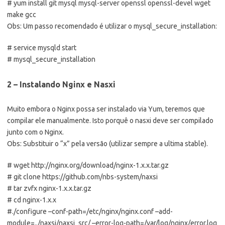
# yum install git mysql mysql-server openssl openssl-devel wget
make gcc
Obs: Um passo recomendado é utilizar o mysql_secure_installation:
# service mysqld start
# mysql_secure_installation
2 – Instalando Nginx e Nasxi
Muito embora o Nginx possa ser instalado via Yum, teremos que
compilar ele manualmente. Isto porquê o nasxi deve ser compilado
junto com o Nginx.
Obs: Substituir o “x” pela versão (utilizar sempre a ultima stable).
# wget http://nginx.org/download/nginx-1.x.x.tar.gz
# git clone https://github.com/nbs-system/naxsi
# tar zvfx nginx-1.x.x.tar.gz
# cd nginx-1.x.x
#./configure –conf-path=/etc/nginx/nginx.conf –add-
module=../naxsi/naxsi_src/ –error-log-path=/var/log/nginx/error.log