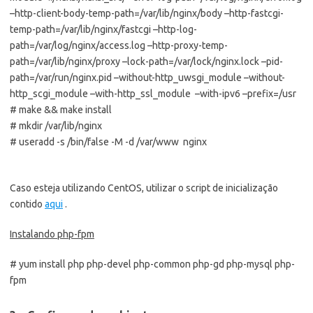
–http-client-body-temp-path=/var/lib/nginx/body –http-fastcgi-
temp-path=/var/lib/nginx/fastcgi –http-log-
path=/var/log/nginx/access.log –http-proxy-temp-
path=/var/lib/nginx/proxy –lock-path=/var/lock/nginx.lock –pid-
path=/var/run/nginx.pid –without-http_uwsgi_module –without-
http_scgi_module –with-http_ssl_module –with-ipv6 –prefix=/usr
# make && make install
# mkdir /var/lib/nginx
# useradd -s /bin/false -M -d /var/www nginx
Caso esteja utilizando CentOS, utilizar o script de inicialização
contido
aqui
.
Instalando php-fpm
# yum install php php-devel php-common php-gd php-mysql php-
fpm