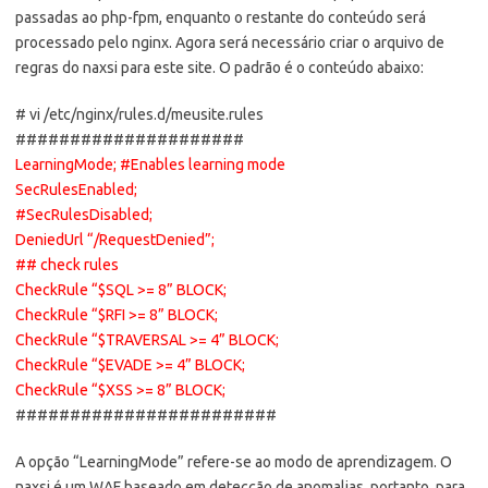
passadas ao php-fpm, enquanto o restante do conteúdo será
processado pelo nginx. Agora será necessário criar o arquivo de
regras do naxsi para este site. O padrão é o conteúdo abaixo:
# vi /etc/nginx/rules.d/meusite.rules
#####################
LearningMode; #Enables learning mode
SecRulesEnabled;
#SecRulesDisabled;
DeniedUrl “/RequestDenied”;
## check rules
CheckRule “$SQL >= 8” BLOCK;
CheckRule “$RFI >= 8” BLOCK;
CheckRule “$TRAVERSAL >= 4” BLOCK;
CheckRule “$EVADE >= 4” BLOCK;
CheckRule “$XSS >= 8” BLOCK;
########################
A opção “LearningMode” refere-se ao modo de aprendizagem. O
naxsi é um WAF baseado em detecção de anomalias, portanto, para