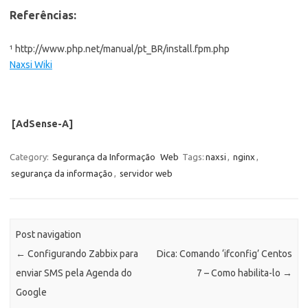
Referências:
¹ http://www.php.net/manual/pt_BR/install.fpm.php
Naxsi Wiki
[AdSense-A]
Category:
Segurança da Informação
Web
Tags:
naxsi
,
nginx
,
segurança da informação
,
servidor web
Post navigation
←
Configurando Zabbix para
Dica: Comando ‘ifconfig’ Centos
enviar SMS pela Agenda do
7 – Como habilita-lo
→
Google