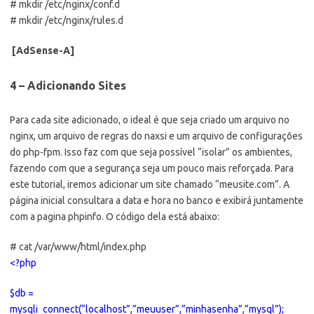
# mkdir /etc/nginx/conf.d
# mkdir /etc/nginx/rules.d
[AdSense-A]
4 – Adicionando Sites
Para cada site adicionado, o ideal é que seja criado um arquivo no
nginx, um arquivo de regras do naxsi e um arquivo de configurações
do php-fpm. Isso faz com que seja possível “isolar” os ambientes,
fazendo com que a segurança seja um pouco mais reforçada. Para
este tutorial, iremos adicionar um site chamado “meusite.com”. A
página inicial consultara a data e hora no banco e exibirá juntamente
com a pagina phpinfo. O código dela está abaixo:
# cat /var/www/html/index.php
<?php
$db =
mysqli_connect(“localhost”,”meuuser”,”minhasenha”,”mysql”);