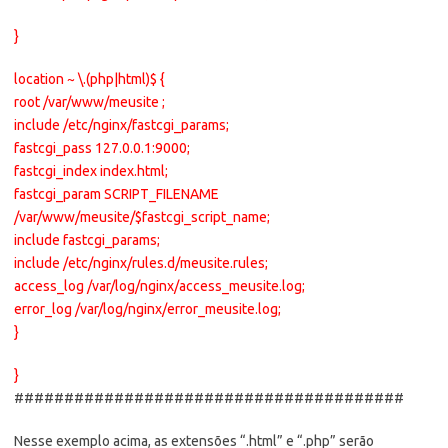
}
location ~ \.(php|html)$ {
root /var/www/meusite ;
include /etc/nginx/fastcgi_params;
fastcgi_pass 127.0.0.1:9000;
fastcgi_index index.html;
fastcgi_param SCRIPT_FILENAME
/var/www/meusite/$fastcgi_script_name;
include fastcgi_params;
include /etc/nginx/rules.d/meusite.rules;
access_log /var/log/nginx/access_meusite.log;
error_log /var/log/nginx/error_meusite.log;
}
}
#######################################
Nesse exemplo acima, as extensões “.html” e “.php” serão