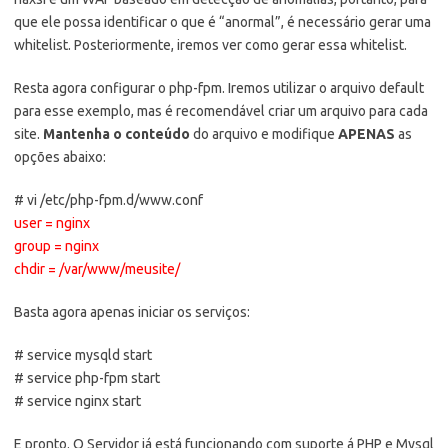
que ele possa identificar o que é “anormal”, é necessário gerar uma
whitelist. Posteriormente, iremos ver como gerar essa whitelist.
Resta agora configurar o php-fpm. Iremos utilizar o arquivo default
para esse exemplo, mas é recomendável criar um arquivo para cada
site.
Mantenha o conteúdo
do arquivo e modifique
APENAS
as
opções abaixo:
# vi /etc/php-fpm.d/www.conf
user = nginx
group = nginx
chdir = /var/www/meusite/
Basta agora apenas iniciar os serviços:
# service mysqld start
# service php-fpm start
# service nginx start
E pronto. O Servidor já está funcionando com suporte á PHP e Mysql